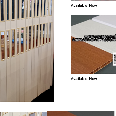
Available Now
Available Now