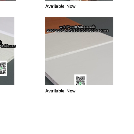
Available Now
Available Now