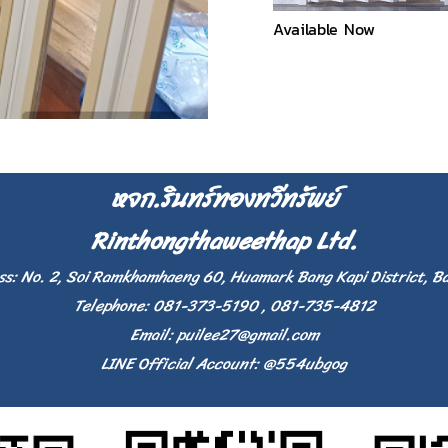
Available Now
หจก.รินทร์ทองทวีทรัพย์
Rinthongthaweethap Ltd.
ss: No. 2, Soi Ramkhamhaeng 60, Huamark Bang Kapi District, B
Telephone: 081-373-5190 , 081-735-4812
Email:
puilee27@gmail.com
LINE Official Account: @554ubgog