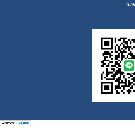
Addr
Visitors:
168,080