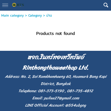
Main category
>
Category
>
ม่าน
Products not found
หจก.รินทร์ทองทวีทรัพย์
Rinthongthaweethap Ltd.
Address: No. 2, Soi Ramkhamhaeng 60, Huamark Bang Kapi
District, Bangkok
Telephone: 081-373-5190 , 081-735-4812
Email:
puilee27@gmail.com
LINE Official Account: @554ubgog